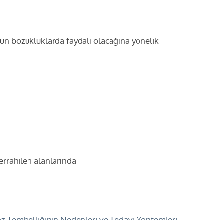
mun bozukluklarda faydalı olacağına yönelik
errahileri alanlarında
z Tembelliğinin Nedenleri ve Tedavi Yöntemleri