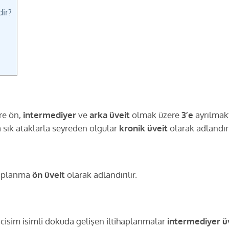
dir?
re ön,
intermediyer
ve
arka üveit
olmak üzere
3’e
ayrılmakt
a sık ataklarla seyreden olgular
kronik üveit
olarak adlandırıl
ihaplanma
ön üveit
olarak adlandırılır.
cisim isimli dokuda gelişen iltihaplanmalar
intermediyer ü