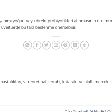
v yapımı yoğurt veya direkt probiyotikleri alınmasının otoim
veitlerde bu tarz beslenme önerilebilir.
astalıkları, vitreoretinal cerrahi, katarakt ve akıllı mercek c
Göz Tembelliği Nedir? Gö