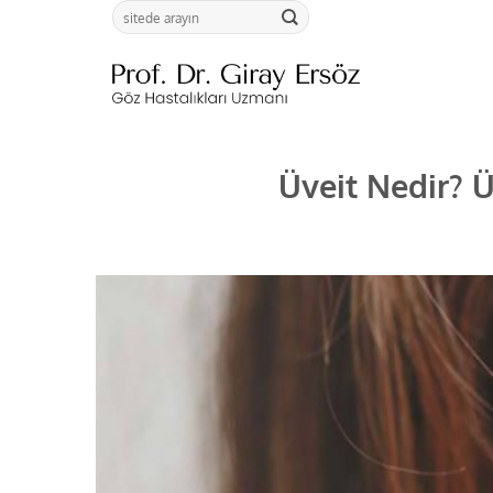
İçeriğe
atla
Üveit Nedir? Ü