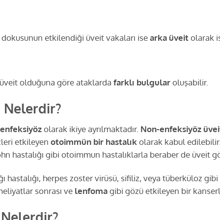
 dokusunun etkilendiği üveit vakaları ise
arka üveit
olarak i
r üveit olduğuna göre ataklarda
farklı bulgular
oluşabilir.
 Nelerdir?
enfeksiyöz
olarak ikiye ayrılmaktadır.
Non-enfeksiyöz üvei
leri etkileyen
otoimmün bir hastalık
olarak kabul edilebilir
n hastalığı gibi otoimmun hastalıklarla beraber de üveit gör
 hastalığı, herpes zoster virüsü, sifiliz, veya tüberküloz gibi
eliyatlar sonrası ve
lenfoma
gibi gözü etkileyen bir kanser
 Nelerdir?