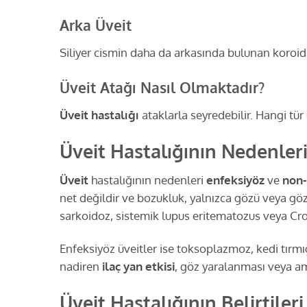
Arka Üveit
Siliyer cismin daha da arkasında bulunan koroid
Üveit Atağı Nasıl Olmaktadır?
Üveit hastalığı
ataklarla seyredebilir. Hangi tü
Üveit Hastalığının Nedenleri
Üveit
hastalığının nedenleri
enfeksiyöz
ve
non-
net değildir ve bozukluk, yalnızca gözü veya göz
sarkoidoz, sistemik lupus eritematozus veya Croh
Enfeksiyöz üveitler ise toksoplazmoz, kedi tırmığı
nadiren
ilaç yan etkisi
, göz yaralanması veya am
Üveit Hastalığının Belirtileri